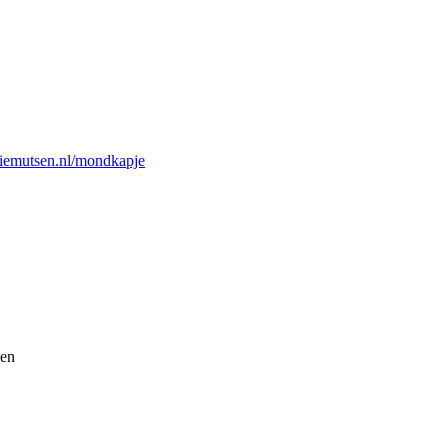
tiemutsen.nl/mondkapje
sen