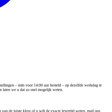
estellingen – mits voor 14:00 uur besteld – op dezelfde werkdag te
n laten we u dat zo snel mogelijk weten.
an de juiste kleur of u wilt de exacte levertijd weten, mail ons