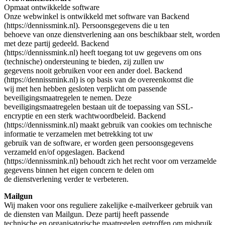
Opmaat ontwikkelde software
Onze webwinkel is ontwikkeld met software van Backend
(https://dennissmink.nl). Persoonsgegevens die u ten
behoeve van onze dienstverlening aan ons beschikbaar stelt, worden
met deze partij gedeeld. Backend
(https://dennissmink.nl) heeft toegang tot uw gegevens om ons
(technische) ondersteuning te bieden, zij zullen uw
gegevens nooit gebruiken voor een ander doel. Backend
(https://dennissmink.nl) is op basis van de overeenkomst die
wij met hen hebben gesloten verplicht om passende
beveiligingsmaatregelen te nemen. Deze
beveiligingsmaatregelen bestaan uit de toepassing van SSL-
encryptie en een sterk wachtwoordbeleid. Backend
(https://dennissmink.nl) maakt gebruik van cookies om technische
informatie te verzamelen met betrekking tot uw
gebruik van de software, er worden geen persoonsgegevens
verzameld en/of opgeslagen. Backend
(https://dennissmink.nl) behoudt zich het recht voor om verzamelde
gegevens binnen het eigen concern te delen om
de dienstverlening verder te verbeteren.
Mailgun
Wij maken voor ons reguliere zakelijke e-mailverkeer gebruik van
de diensten van Mailgun. Deze partij heeft passende
technische en organisatorische maatregelen getroffen om misbruik,