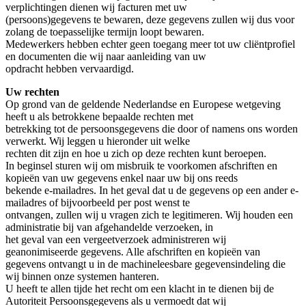
verplichtingen dienen wij facturen met uw
(persoons)gegevens te bewaren, deze gegevens zullen wij dus voor
zolang de toepasselijke termijn loopt bewaren.
Medewerkers hebben echter geen toegang meer tot uw cliëntprofiel
en documenten die wij naar aanleiding van uw
opdracht hebben vervaardigd.
Uw rechten
Op grond van de geldende Nederlandse en Europese wetgeving
heeft u als betrokkene bepaalde rechten met
betrekking tot de persoonsgegevens die door of namens ons worden
verwerkt. Wij leggen u hieronder uit welke
rechten dit zijn en hoe u zich op deze rechten kunt beroepen.
In beginsel sturen wij om misbruik te voorkomen afschriften en
kopieën van uw gegevens enkel naar uw bij ons reeds
bekende e-mailadres. In het geval dat u de gegevens op een ander e-
mailadres of bijvoorbeeld per post wenst te
ontvangen, zullen wij u vragen zich te legitimeren. Wij houden een
administratie bij van afgehandelde verzoeken, in
het geval van een vergeetverzoek administreren wij
geanonimiseerde gegevens. Alle afschriften en kopieën van
gegevens ontvangt u in de machineleesbare gegevensindeling die
wij binnen onze systemen hanteren.
U heeft te allen tijde het recht om een klacht in te dienen bij de
Autoriteit Persoonsgegevens als u vermoedt dat wij