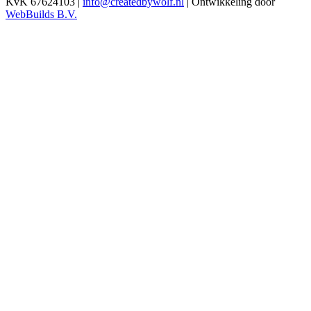
KvK 67624103
|
info@createdbywolf.nl
|
Ontwikkeling door
WebBuilds B.V.